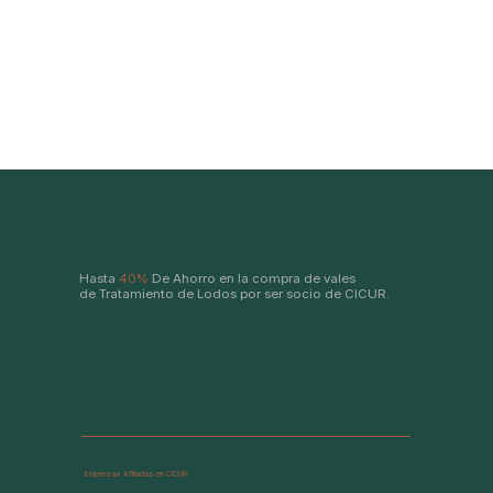
Hasta
40%
De Ahorro en la compra de vales
de Tratamiento de Lodos por ser socio de CICUR.
Empresas Afiliadas en CICUR: