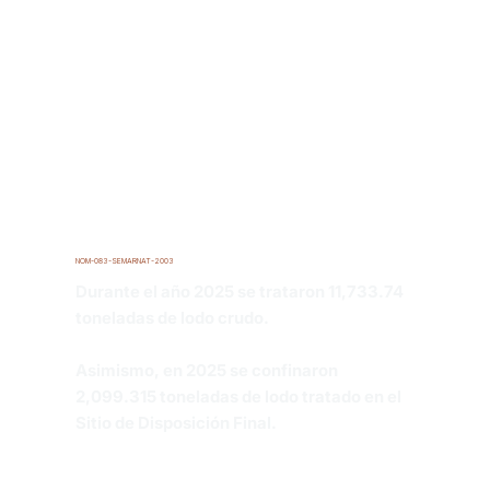
Cuenta con 2 Celdas de Confinamiento de
Lodos Tratados
NOM-083-SEMARNAT-2003
Durante el año 2025 se trataron 11,733.74
toneladas de lodo crudo.
Asimismo, en 2025 se confinaron
2,099.315 toneladas de lodo tratado en el
Sitio de Disposición Final.