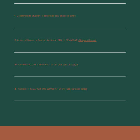
1-
Constancia de Situación Fiscal actualizada, del año en curso.
2-
Acuse del Número de Registro Ambiental – NRA de SEMARNAT.
Click para Generar
3-
Formato ANEXO 18.2 SEMARNAT 07 017.
Click para Descargar
4-
Formato FF-SEMARNAT-090 SEMARNAT-07-017
Click para Descargar