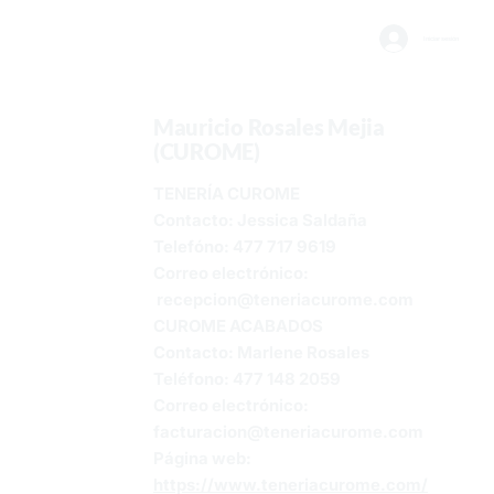
Iniciar sesión
Mauricio Rosales Mejia
(CUROME)
TENERÍA CUROME​
Contacto: Jessica Saldaña
Telefóno: 477 717 9619
Correo electrónico:
recepcion@teneriacurome.com
CUROME ACABADOS
Contacto: Marlene Rosales
Teléfono: 477 148 2059
Correo electrónico:
facturacion@teneriacurome.com
Página web:
https://www.teneriacurome.com/