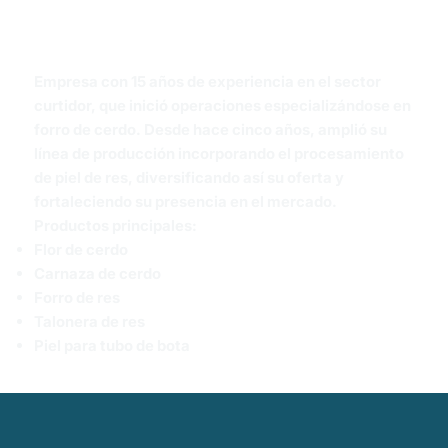
Empresa con 15 años de experiencia en el sector
curtidor, que inició operaciones especializándose en
forro de cerdo. Desde hace cinco años, amplió su
línea de producción incorporando el procesamiento
de piel de res, diversificando así su oferta y
fortaleciendo su presencia en el mercado.
Productos principales:
Flor de cerdo
Carnaza de cerdo
Forro de res
Talonera de res
Piel para tubo de bota