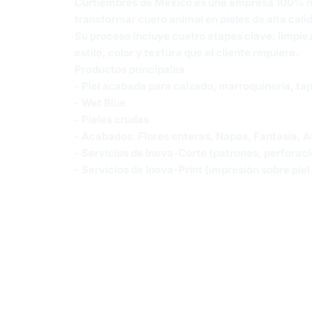
Curtiembres de México es una empresa 100% mex
transformar cuero animal en pieles de alta cali
Su proceso incluye cuatro etapas clave: limpie
estilo, color y textura que el cliente requiere.
Productos principales
- Piel acabada para calzado, marroquinería, tap
- Wet Blue
- Pieles crudas
- Acabados: Flores enteras, Napas, Fantasía, A
- Servicios de Inova-Corte (patrones, perforaci
- Servicios de Inova-Print (impresión sobre pie