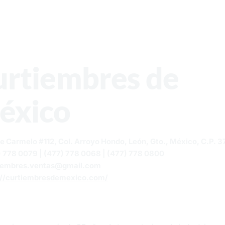
urtiembres de
éxico
e Carmelo #112, Col. Arroyo Hondo, León, Gto., México, C.P. 
) 778 0079 | (477) 778 0068 | (477) 778 0800
iembres.ventas@gmail.com
://curtiembresdemexico.com/