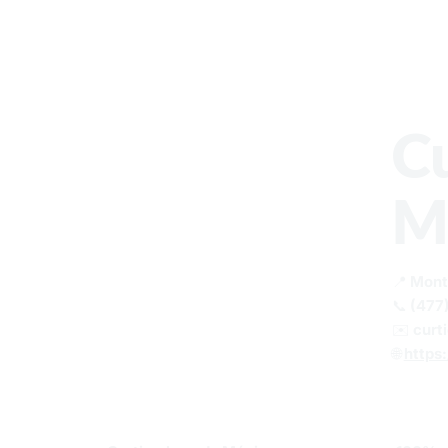
C
M
📍 Mont
📞 (477
✉️
curt
🌐
https