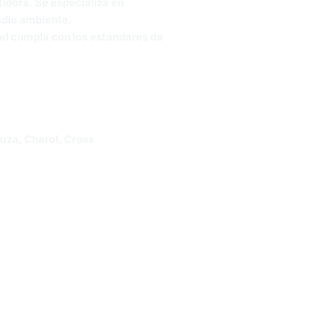
idora. Se especializa en
edio ambiente.
iel cumpla con los estándares de
uza, Charol, Cross