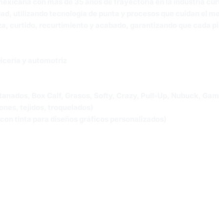
icana con más de 35 años de trayectoria en la industria curt
dad, utilizando tecnología de punta y procesos que cuidan el m
za, curtido, recurtimiento y acabado, garantizando que cada p
icería y automotriz
tanados, Box Calf, Grasos, Softy, Crazy, Pull-Up, Nubuck, Gam
ones, tejidos, troquelados)
l con tinta para diseños gráficos personalizados)