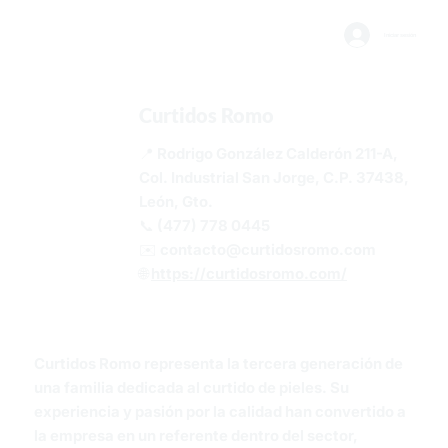
Iniciar sesión
Curtidos Romo
📍 Rodrigo González Calderón 211-A,
Col. Industrial San Jorge, C.P. 37438,
León, Gto.
📞 (477) 778 0445
✉️
contacto@curtidosromo.com
🌐
https://curtidosromo.com/
Curtidos Romo representa la tercera generación de
una familia dedicada al curtido de pieles. Su
experiencia y pasión por la calidad han convertido a
la empresa en un referente dentro del sector,