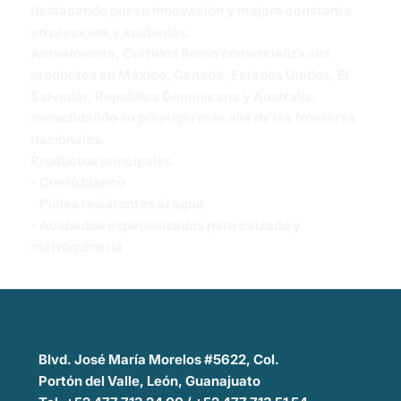
destacando por su innovación y mejora constante
en procesos y acabados.
Actualmente, Curtidos Romo comercializa sus
productos en México, Canadá, Estados Unidos, El
Salvador, República Dominicana y Australia,
consolidando su prestigio más allá de las fronteras
nacionales.
Productos principales
- Cuero blanco
- Pieles resistentes al agua
- Acabados especializados para calzado y
marroquinería
Blvd. José María Morelos #5622, Col.
Portón del Valle, León, Guanajuato