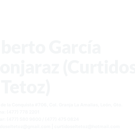
berto García
onjaraz (Curtido
 Tetoz)
e de la Conquista #706, Col. Granja La Amalias, León, Gto.
ina: (477) 778 2201
lar: (477) 580 9600 / (477) 475 0824
idoseltetoz@gmail.com
|
curtidoseltetoz@hotmail.com