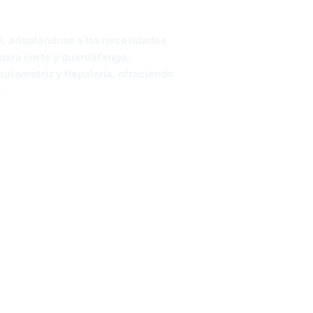
el, adaptándose a las necesidades
s para corte y guardafango,
utomotriz y tlapalería, ofreciendo
.