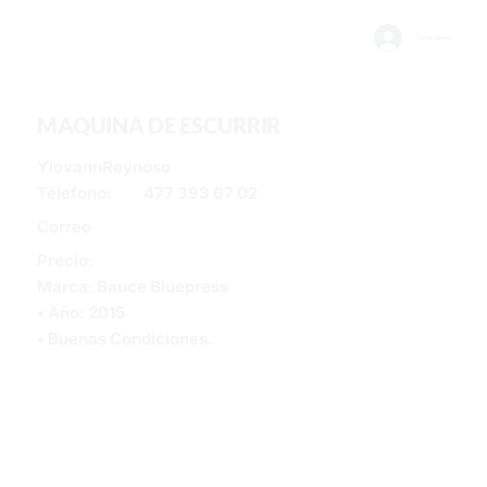
Iniciar sesión
MAQUINA DE ESCURRIR
YiovannReynoso
Télefono:
477 393 67 02
Correo
Precio:
Marca: Bauce Bluepress
• Año: 2015
• Buenas Condiciones.